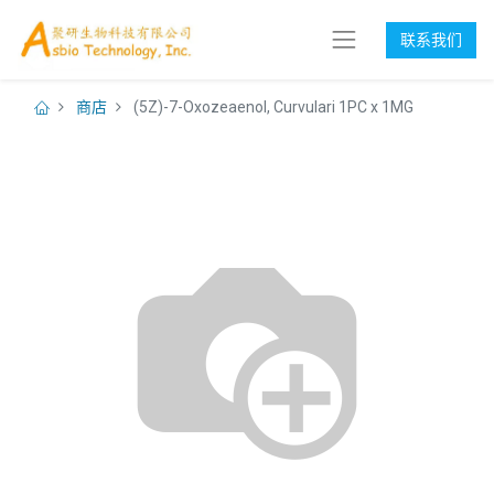
联系我们
商店
(5Z)-7-Oxozeaenol, Curvulari 1PC x 1MG