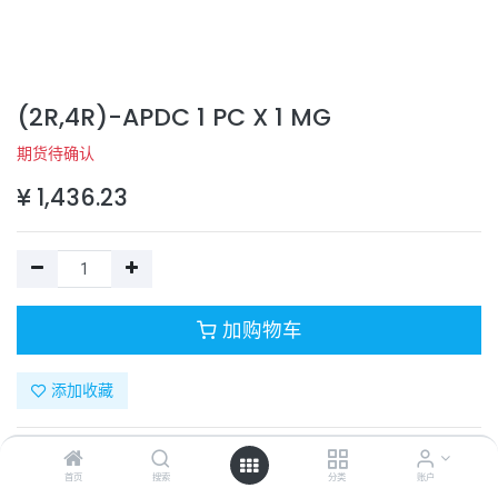
(2R,4R)-APDC 1 PC X 1 MG
期货待确认
¥
1,436.23
加购物车
添加收藏
目录号：
5044720001
计量单位：
PC
首页
搜索
分类
账户
商品规格：
EA