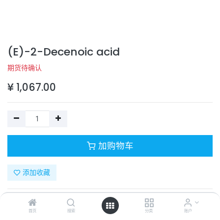
(E)-2-Decenoic acid
期货待确认
¥
1,067.00
加购物车
添加收藏
目录号：
331-10390-1
计量单位：
PC
首页
搜索
分类
账户
商品规格：
10mM (in 1mL DMSO)