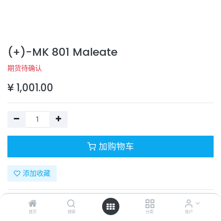
(+)-MK 801 Maleate
期货待确认
¥
1,001.00
加购物车
添加收藏
目录号：
331-12090-1
计量单位：
PC
首页
搜索
分类
账户
商品规格：
10mM (in 1mL DMSO)