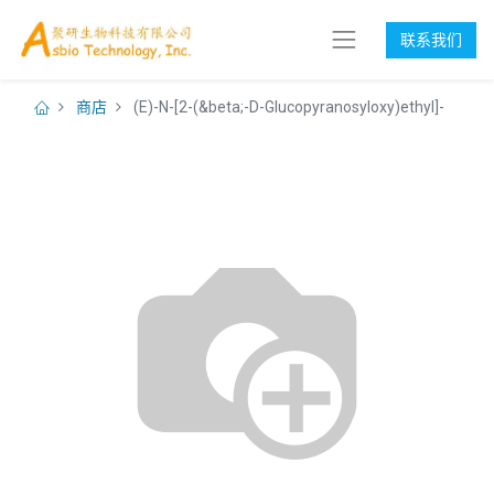
联系我们
商店
(E)-N-[2-(&beta;-D-Glucopyranosyloxy)ethyl]-