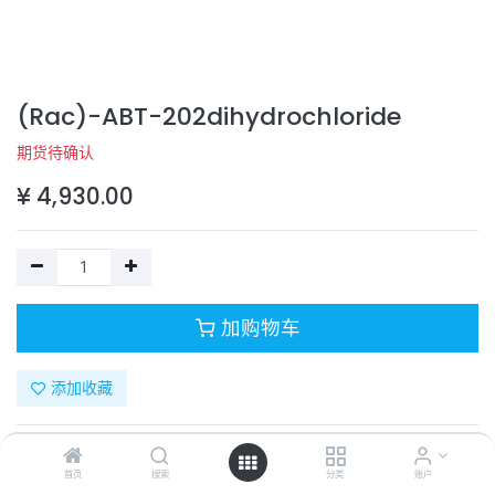
(Rac)-ABT-202dihydrochloride
期货待确认
¥
4,930.00
加购物车
添加收藏
目录号：
T12653
计量单位：
PC
首页
搜索
分类
账户
商品规格：
100mg