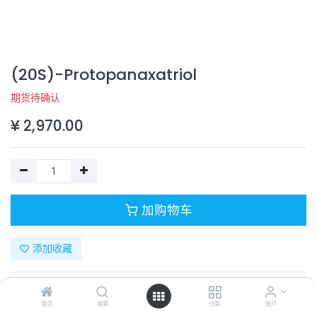
(20S)-Protopanaxatriol
期货待确认
¥
2,970.00
加购物车
添加收藏
目录号：
T2810
计量单位：
PC
首页
搜索
分类
账户
商品规格：
100mg