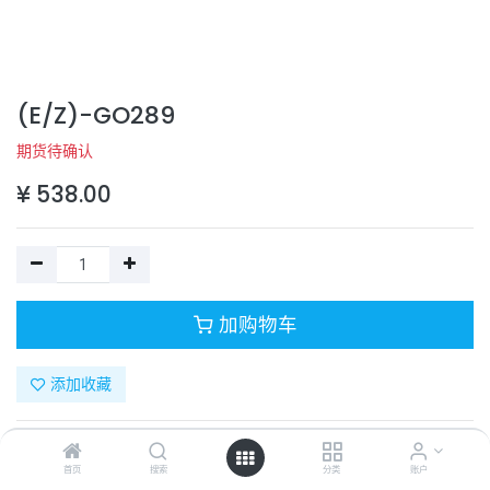
(E/Z)-GO289
期货待确认
¥
538.00
加购物车
添加收藏
目录号：
T9356
计量单位：
PC
首页
搜索
分类
账户
商品规格：
10mg